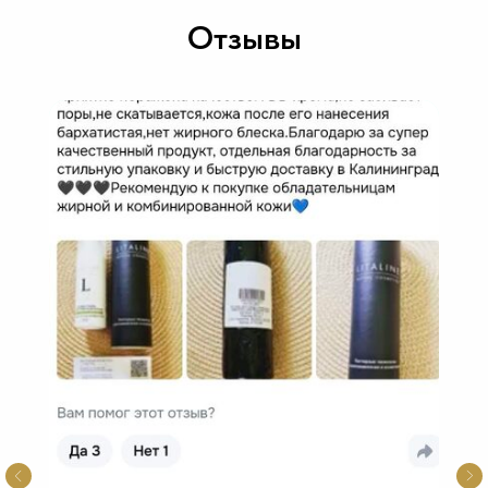
Отзывы
все изображения взяты на портале
freepik
о компании
отзывы
дистрибьютерам
политика конфиденциальности
С
МИ о нас