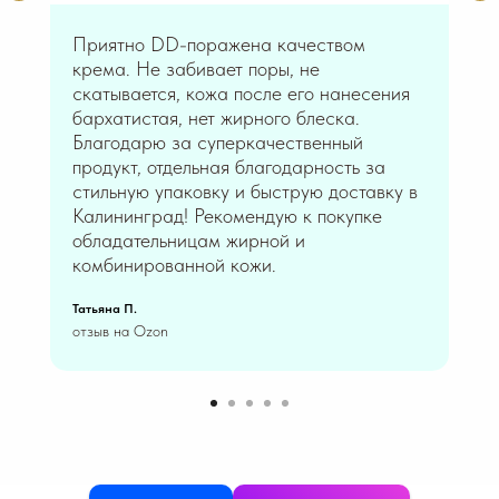
РАЗДЕЛЫ
Приятно DD-поражена качеством
крема. Не забивает поры, не
косметологам
скатывается, кожа после его нанесения
косметика
бархатистая, нет жирного блеска.
об «Эксолин»®
Благодарю за суперкачественный
ранозаживление
курс «Красота без инъекций»
продукт, отдельная благодарность за
стильную упаковку и быструю доставку в
КОНТАКТЫ
Калининград! Рекомендую к покупке
обладательницам жирной и
адрес - 124489 г. Москва, г.
комбинированной кожи.
Зеленоград, проезд 4807, д. 3
почта - info@litasvet.ru
Татьяна П.
телефон - +7903-170-09-02
отзыв на Ozon
Общий канал компании
Чат LITALINE для косметологов
Чат LITALINE в домашнем уходе