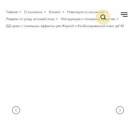
Главная
»
О компании
»
Каталог
»
Навигация по косметике
»
Разделы по уходу за кожей лица
»
Матирующие и тональные средства
»
ДД-крем с тональным эффектом для Жирной и Комбинированной кожи, spf 40