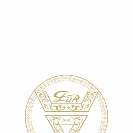
Главная
»
О компании
»
Каталог
»
Навигация по косметике
»
Уход за волосами
»
Каталог «Уход за жирными волосами»
»
Шампунь для жирных волос