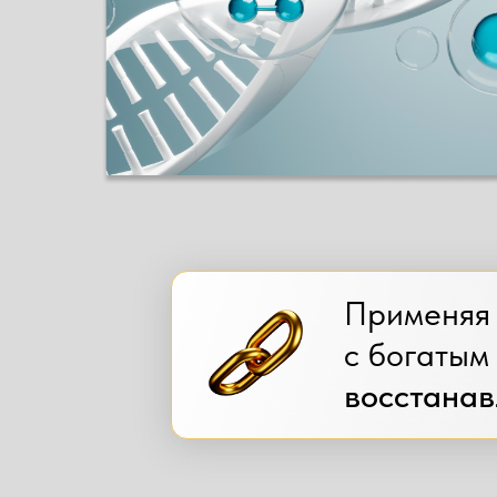
«Эксолин"® — это комплексный гипоалл
содержащий аминокислоты, пептиды, кол
уроновые кислоты и полисахариды, мак
(подробнее о составе «Эксолин"®
читать 
нный препарат, содержащий аминокислоты, пепти
ементы
(подробнее о составе «Эксолин»®
читать з
Применяя 
с богатым
восстанав