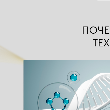
ПОЧЕ
Один из самых эффективных и безопасны
ТЕ
создание препаратов, в основе действия 
ПЕПТИДНЫЕ ТЕХНОЛОГИИ.
Обладая глубокими научными знаниями и
врачам и фармацевтам компании «ЛитА-Ц
разработать действительно уникальный к
«Эксолин"® — эффективный пептидный би
стимулирующий процессы регенерации к