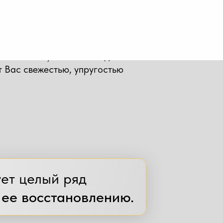
» нашей кожи — обновляется уже не так
астичность и упругость, становится
й…
коже помочь, то она немедленно
т Вас свежестью, упругостью
ует целый ряд
ее восстановлению.