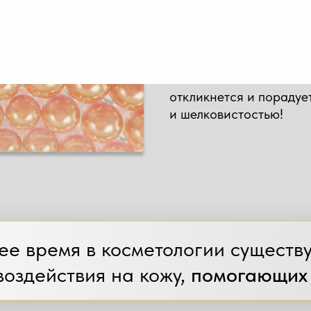
являющийся «каркасом
быстро, кожа теряет эл
менее привлекательно
И если в этот момент 
откликнется и порадуе
и шелковистостью!
ее время в косметологии существ
воздействия на кожу,
помогающих 