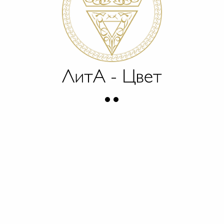
кса
о слоя кожи
ушения и синтеза
жа обновляется.
После 25−28 лет наш 
обновления клеток и в