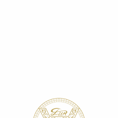
Г
ПРОФ.КОСМЕТОЛОГАМ
ГДЕ К
РАНОЗАЖИВЛЕНИЕ
»
LITALINE для косметологов
»
«Эксолин»® в косметологии
ОЛИН»® В КОСМЕТИКЕ 
ова зависит напрямую