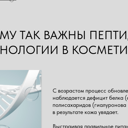
МУ ТАК ВАЖНЫ ПЕПТ
х подходов —
ХНОЛОГИИ В КОСМЕТИ
которых лежат
 богатым опытом,
вет» удалось
С возрастом процесс обновле
омплекс —
наблюдается дефицит белка (
полисахаридов (гиалуронова 
орегулятор,
в результате кожа увядает.
ожных покровов.
Выстраивая правильное пита