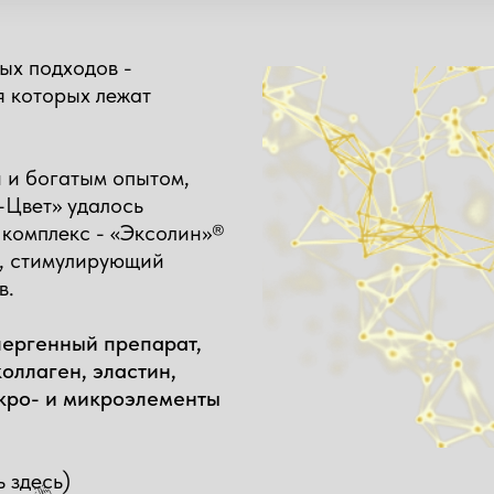
ых подходов -
я которых лежат
 и богатым опытом,
-Цвет» удалось
 комплекс - «Эксолин»®
р, стимулирующий
в.
лергенный препарат,
оллаген, эластин,
кро- и микроэлементы
ь здесь
)