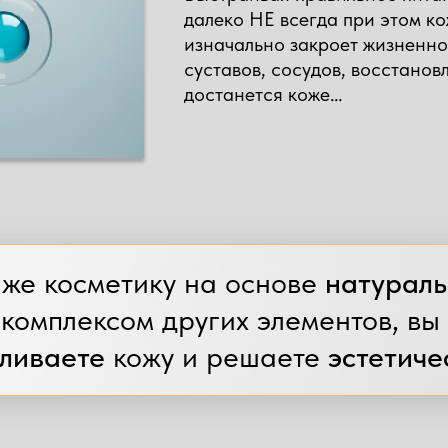
ергенный препарат,
далеко НЕ всегда при этом ко
изначально закроет жизненн
лаген, эластин,
суставов, сосудов, восстановл
ро- и микроэлементы
достанется коже…
здесь
)
ды, коллаген, эластин, уроновые
десь
)
же косметику на основе
натураль
 комплексом других элементов, вы
ливаете
кожу и решаете
эстетиче