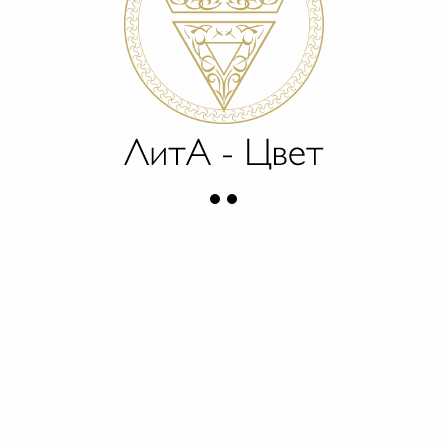
ых повязок и физиотерапевтических процедур, применение
 воздействием противовоспалительных, биостимулирующих
септических свойств наиболее ярко проявляется в I фазе
роцессы внутри раны и на фоне одновременной профилакт
их и нижних век, пересадке свободного лоскута кожи, св
новлении кожи;
ующих и противомикробных свойств.
о применяются кортикостероидосодержащие мази, гели, ра
 экспозиции времени их воздействия, а также защиты от 
.