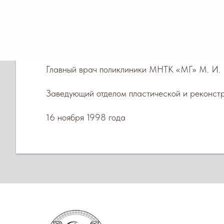
·не выявлено случаев послеоперационных гно
·отмечено значительное сокращение сроков п
Главный врач поликлиники МНТК «МГ» М. И. 
Заведующий отделом пластической и реконстр
16 ноября 1998 года