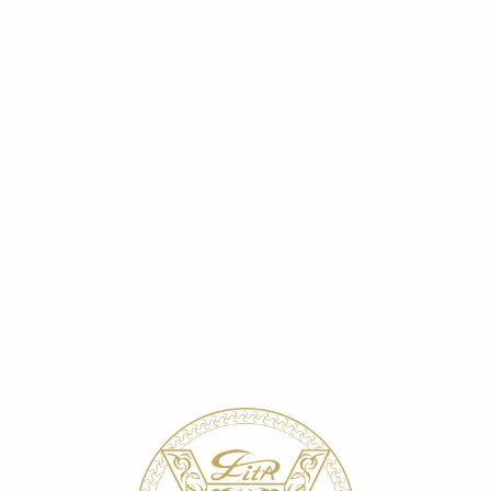
Г
ПРОФ.КОСМЕТОЛОГАМ
ГДЕ К
РАНОЗАЖИВЛЕНИЕ
сковский научно-исследовательский институт микрохирургии гла
-ИССЛЕДОВАТЕЛЬСКИЙ ИНСТ
ГЛАЗА
 хирургии МНТК «Микрохирургия глаза» использовались с
у 87 пациентов с применением на обычную послеоперацио
и лица.