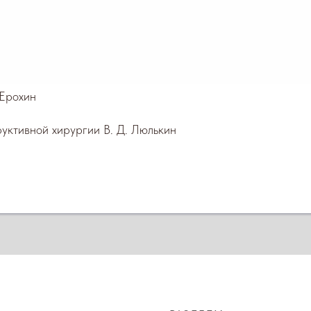
йно-воспалительных осложнений;
ослеоперационной реабилитации во всех случаях использо
Ерохин
уктивной хирургии В. Д. Люлькин