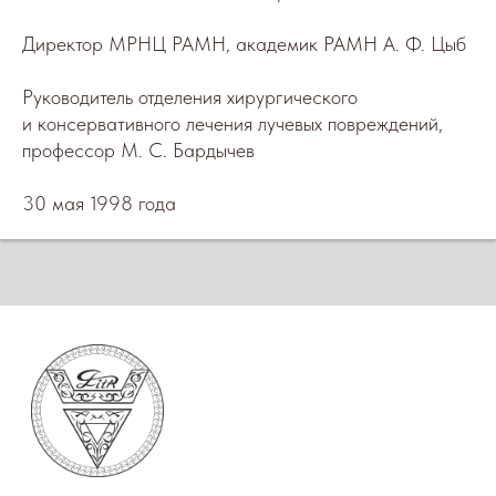
Директор МРНЦ РАМН, академик РАМН А. Ф. Цыб
все изображения взяты на портале
freepik
Руководитель отделения хирургического
о компании
и консервативного лечения лучевых повреждений,
отзывы
профессор М. С. Бардычев
дистрибьютерам
политика конфиденциальности
С
МИ о нас
30 мая 1998 года
РАЗДЕЛЫ
косметологам
косметика
об «Эксолин»®
ранозаживление
курс «Красота без инъекций»
КОНТАКТЫ
адрес - 124489 г. Москва, г.
Зеленоград, проезд 4807, д. 3