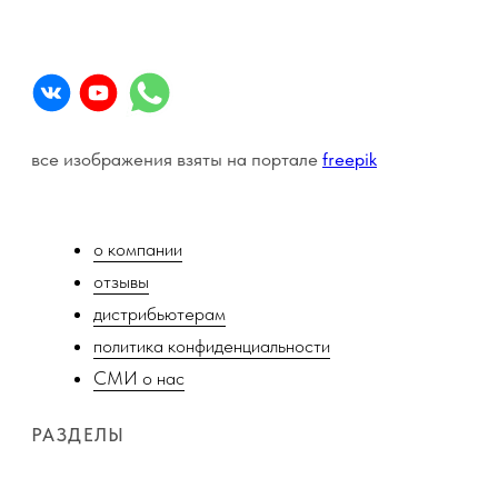
почта - info@litasvet.ru
телефон - +7903-170-09-02
Общий канал компании
Чат LITALINE для косметологов
Чат LITALINE в домашнем уходе