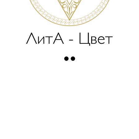
посттромбофлебитические язвы — 4 больных
и послеоперационных ран — 2 больных. Лечение
проводилось наложением смоченных
в физиологическом растворе с перехлестыванием
краев раны на 1,5 — 2 см. во время перевязок.
Терапевтическая эффективность салфеток
оценивалась на основании данных наблюдения
за течением раневого процесса и динамикой
микробной обсемененности язв.
Проведенные исследования показали, что салфетки
особенно эффективны при их использовании при II
фазе раневого процесса (фаза развития
грануляций).
Ни у одного больного не отмечено каких-либо
побочных действий (обострение воспалительного