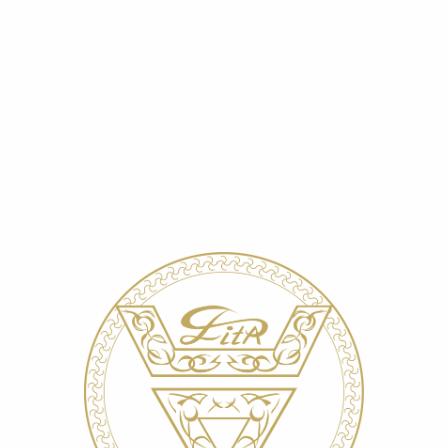
Главная
»
О компании
»
Ранозаживление
»
Медицинский радиологический научный центр РАМН
МЕДИЦИНСКИЙ РАДИОЛОГИЧЕСКИЙ
НАУЧНЫЙ ЦЕНТР РАМН
«В период апреля-мая 1998 года в отделении
хирургического и консервативного лечения лучевых
повреждений Медицинского радиологического
научного центра РАМН проведены клинические
испытания хирургических салфеток „ЛитА-Цвет-1“
у больных с поздними лучевыми язвами кожи (7
больных) и длительно не заживающими ранами (12
больных): послеоперационные раны после кожно-
пластических операций — 6 больных, трофические