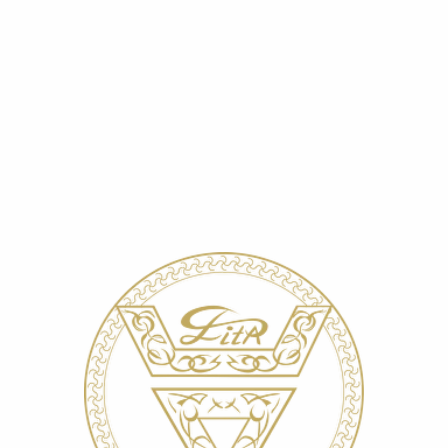
Главная
»
О компании
»
Навигация по косметике
»
Разделы по уходу за кожей лица
»
Кожа с куперозом
КОЖА С КУПЕРОЗОМ
ПРИЗНАКИ
ПРОГРАММА УХОДА