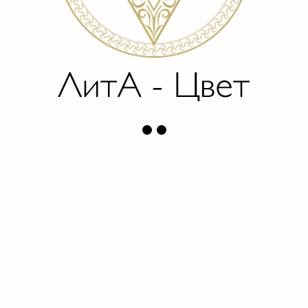
ПРОГРАММА УХОДА
все изображения взяты на портале
freepik
о компании
отзывы
дистрибьютерам
политика конфиденциальности
С
МИ о нас
РАЗДЕЛЫ
косметологам
косметика