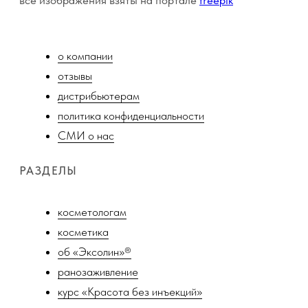
об «Эксолин»®
ранозаживление
курс «Красота без инъекций»
КОНТАКТЫ
адрес - 124489 г. Москва, г.
Зеленоград, проезд 4807, д. 3
почта - info@litasvet.ru
телефон - +7903-170-09-02
Общий канал компании
Чат LITALINE для косметологов
Чат LITALINE в домашнем уходе