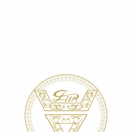
Главная
»
О компании
»
Каталог
»
Навигация по косметике
»
Разделы по уходу за кожей лица
»
Маски
»
Био-Активатор для Гелевых Альгинатных масок