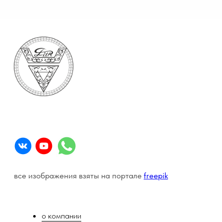
Зеленоград, проезд 4807, д. 3
почта - info@litasvet.ru
телефон - +7903-170-09-02
Общий канал компании
Чат LITALINE для косметологов
Чат LITALINE в домашнем уходе