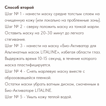
Способ второй
Шаг № 1 - нанести маску средне толстым слоем на
все изображения взяты на портале
freepik
очищенную кожу (или локально на проблемные зоны).
Шаг № 2 - сверху положить маску из тонкой марли.
о компании
Оставить маску на 20-30 минут до легкого
отзывы
дистрибьютерам
стягивания.
политика конфиденциальности
Шаг № 3 - нанести на маску «Био-Активатор для
С
МИ о нас
Альгинатных масок LITALINE», избегая области глаз.
РАЗДЕЛЫ
Выдержать время 10-15 секунд, в течение которого
маска пластифицируется.
косметологам
Шаг № 4 - Снять марлевую маску вместе с
косметика
об «Эксолин»®
образовавшейся пленкой.
ранозаживление
Остатки маски убрать ватным диском, смоченным в
курс «Красота без инъекций»
Био-Активаторе LITALINE.
КОНТАКТЫ
Шаг № 5 - Умыть кожу теплой водой.
адрес - 124489 г. Москва, г.